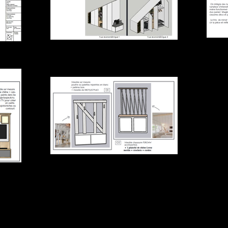
capvue3d.jpg
Mise à distance de l'entrée
vin